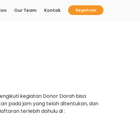
ion
Our Team
Kontak
Registrasi
mengikuti kegiatan Donor Darah bisa
an pada jam yang telah ditentukan, dan
ftaran terlebih dahulu di :